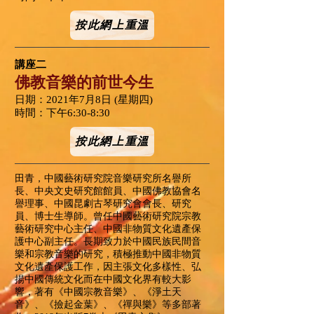
按此網上重溫
講座二
佛教音樂的前世今生
日期：2021年7月8日 (星期四)
時間：下午6:30-8:30
按此網上重溫
田青，中國藝術研究院音樂研究所名譽所
長、中央文史研究館館員、中國佛教協會名
譽理事、中國昆劇古琴研究會會長、研究
員、博士生導師。曾任中國藝術研究院宗教
藝術研究中心主任、中國非物質文化遺產保
護中心副主任。長期致力於中國民族民間音
樂和宗教音樂的研究，積極推動中國非物質
文化遺產保護工作，因主張文化多樣性、弘
揚中國傳統文化而在中國文化界有較大影
響，著有《中國宗教音樂》、《淨土天
音》、《撿起金葉》、《禪與樂》等多部著