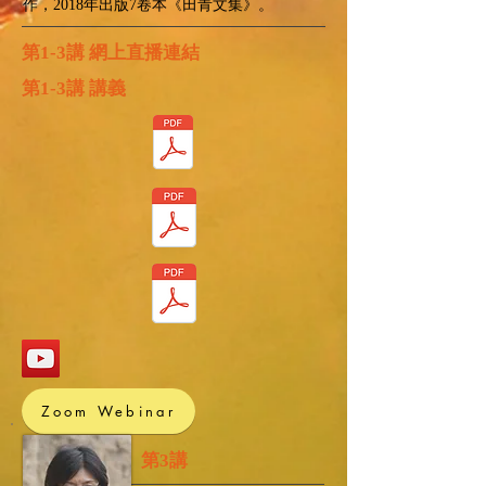
作，2018年出版7卷本《田青文集》。
​第1-3講 網上直播連結
​第1-3講 講義
Zoom Webinar
​第1講 ​第2講 ​第3講