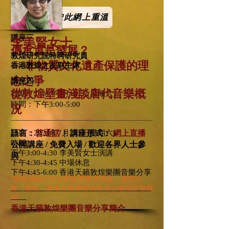
按此網上重溫
講座三
李美賢女士
傳承還是發展？
敦煌研究院特聘研究員
— 非物質文化遺產保護的理
香港敦煌之友副主席
念之爭
講座四
從敦煌壁畫淺談唐代音樂概
日期：2021年7月10日 (
星期
六)
時間：下午3:00-5:00
況
語言：
日期：2021年7月24日 (星期六)
普通話
|
講座形式：
網上直播
時間：
公開講座 / 免費入場 / 歡迎各界人士參
下午3:00-4:30 李美賢女士演講
與
下午4:30-4:45 中場休息
下午4:45-6:00 香港天籟敦煌樂團音樂分享
*所有講義只作非商業和教育用途，嚴禁分
發、發布，香港大學佛學研究中心保留所有權
-------------------------------------------------------
利
------
香港天籟敦煌樂團
音樂分享簡介