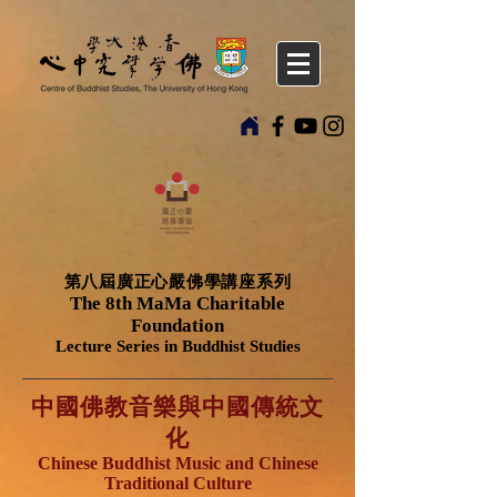
第八屆廣正心嚴佛學講座系列
The 8th MaMa Charitable
Foundation
Lecture Series in Buddhist Studies
中國佛教音樂與中國傳統文
化
Chinese Buddhist Music and Chinese
Traditional Culture