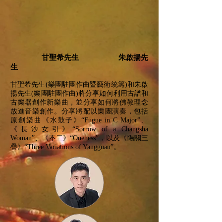
甘聖希先生
朱啟揚先
生
甘聖希先生(樂團駐團作曲暨藝術統籌)和朱啟
揚先生(樂團駐團作曲)將分享如何利用古譜和
古樂器創作新樂曲，並分享如何將佛教理念
放進音樂創作。分享將配以樂團演奏，包括
原創樂曲《水鼓子》“Fugue in C Major”、
《長沙女引》“Sorrow of a Changsha
Woman”、《不二》“Oneness”，以及《陽關三
疊》“Three Variations of Yangguan”。