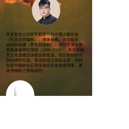
李美賢女士的研究範圍包括中國少數民族
（民族史與服飾）、佛像藝術、敦煌藝術、
絲綢與刺繡（歷史與賞析）。曾任香港大學
專業進修學院導師（2000-2010），香港非物
質文化遺產諮詢委員會委員。現任敦煌研究
院特聘研究員、香港敦煌之友副主席，同時
也是中國敦煌石窟保護研究基金會理事、香
港博物館之專家顧問。
音樂分享
香港天籟敦煌樂團