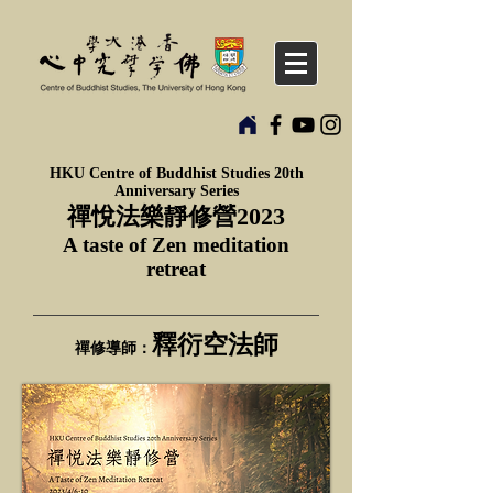
HKU Centre of Buddhist Studies 20th
Anniversary Series
禪悅法樂靜修營2023
A taste of Zen meditation
retreat
釋衍空法師
禪修導師：